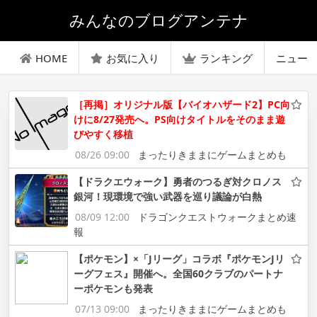
みんなのブログアンテナ
HOME
お気に入り
ランキング
ニュー
［再掲］オリジナル版【バイオハザード2】PC向
けに8/27発売へ。PS向けタイトルをそのまま遊
びやすく移植
08/26 09:00
まったりきままにゲームまとめも
【ドラクエウォーク】勇者のつるぎ対クロノス
銀河！現環境で強い武器を巡り議論が白熱
08/09 12:00
ドラゴンクエストウォークまとめ速
報
【ポケモン】×「Jリーグ」コラボ『ポケモンJリ
ーグフェス』開催へ。全国60クラブのパートナ
ーポケモンも発表
07/13 09:00
まったりきままにゲームまとめも