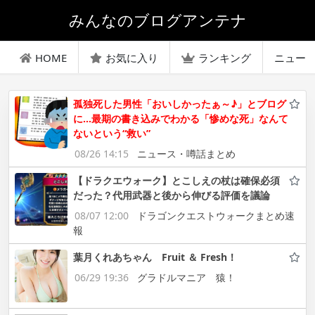
みんなのブログアンテナ
HOME
お気に入り
ランキング
ニュー
孤独死した男性「おいしかったぁ～♪」とブログ
に…最期の書き込みでわかる「惨めな死」なんて
ないという“救い”
08/26 14:15
ニュース・噂話まとめ
【ドラクエウォーク】とこしえの杖は確保必須
だった？代用武器と後から伸びる評価を議論
08/07 12:00
ドラゴンクエストウォークまとめ速
報
葉月くれあちゃん Fruit ＆ Fresh！
06/29 19:36
グラドルマニア 猿！