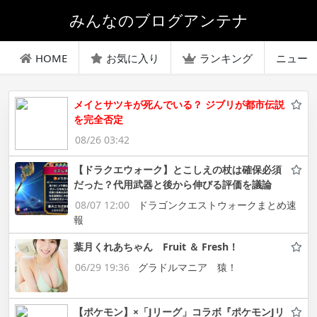
みんなのブログアンテナ
HOME
お気に入り
ランキング
ニュー
メイとサツキが死んでいる？ ジブリが都市伝説
を完全否定
08/26 03:42
【ドラクエウォーク】とこしえの杖は確保必須
だった？代用武器と後から伸びる評価を議論
08/07 12:00
ドラゴンクエストウォークまとめ速
報
葉月くれあちゃん Fruit ＆ Fresh！
06/29 19:36
グラドルマニア 猿！
【ポケモン】×「Jリーグ」コラボ『ポケモンJリ