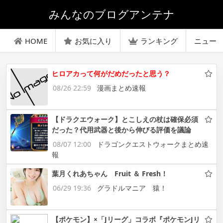
みんなのブログアンテナ
HOME
お気に入り
ランキング
ニュー
ヒロアカって何がだめだったと思う？
08/26 22:59
漫画まとめ速報
【ドラクエウォーク】とこしえの杖は確保必須
だった？代用武器と後から伸びる評価を議論
08/07 12:00
ドラゴンクエストウォークまとめ速
報
葉月くれあちゃん Fruit ＆ Fresh！
06/29 19:36
グラドルマニア 猿！
【ポケモン】×「Jリーグ」コラボ『ポケモンJリ