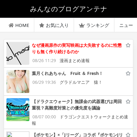
みんなのブログアンテナ
HOME
お気に入り
ランキング
ニュー
なぜ漫画原作の実写映画は大失敗するのに性懲
りも無く作り続けるのか
08/26 11:29
漫画まとめ速報
葉月くれあちゃん Fruit ＆ Fresh！
06/29 19:36
グラドルマニア 猿！
【ドラクエウォーク】無課金の武器選びは周回
重視？高難度対策との優先度を議論
08/07 00:00
ドラゴンクエストウォークまとめ速
報
【ポケモン】×「Jリーグ」コラボ『ポケモンJリ