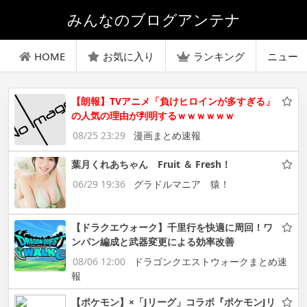
みんなのブログアンテナ
HOME
お気に入り
ランキング
ニュー
【朗報】TVアニメ「負けヒロインが多すぎる」
の人気の理由が判明するｗｗｗｗｗｗ
08/25 23:29
漫画まとめ速報
葉月くれあちゃん Fruit ＆ Fresh！
06/29 19:36
グラドルマニア 猿！
【ドラクエウォーク】千里行を快適に周回！ワ
ンパン編成と武器変更による効率改善
08/06 12:00
ドラゴンクエストウォークまとめ速
報
【ポケモン】×「Jリーグ」コラボ『ポケモンJリ