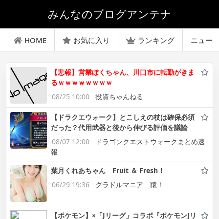
みんなのブログアンテナ
HOME
お気に入り
ランキング
ニュー
【悲報】営業ぼくちゃん、川口市に転勤がきま
るｗｗｗｗｗｗｗｗ
08/25 10:00
投資ちゃんねる
【ドラクエウォーク】とこしえの杖は確保必須
だった？代用武器と後から伸びる評価を議論
08/07 12:00
ドラゴンクエストウォークまとめ速
報
葉月くれあちゃん Fruit ＆ Fresh！
06/29 19:36
グラドルマニア 猿！
【ポケモン】×「Jリーグ」コラボ『ポケモンJリ