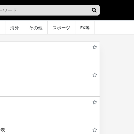
画
海外
その他
スポーツ
FX等
グラビア
オ
発表