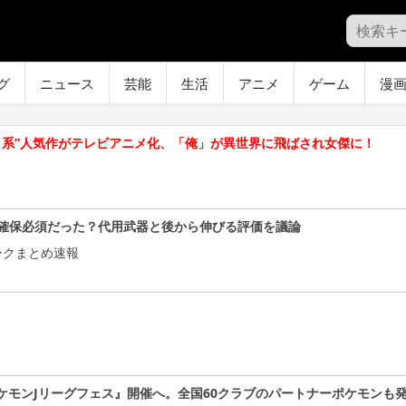
グ
ニュース
芸能
生活
アニメ
ゲーム
漫
う系”人気作がテレビアニメ化、「俺」が異世界に飛ばされ女傑に！
確保必須だった？代用武器と後から伸びる評価を議論
ークまとめ速報
ケモンJリーグフェス』開催へ。全国60クラブのパートナーポケモンも