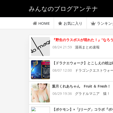
みんなのブログアンテナ
HOME
お気に入り
ランキン
『野生のラスボスが現れた！』“なろ
08/24 21:59
漫画まとめ速報
【ドラクエウォーク】とこしえの杖は
08/07 12:00
ドラゴンクエストウォ
葉月くれあちゃん Fruit ＆ Fresh！
06/29 19:36
グラドルマニア 猿！
【ポケモン】×「Jリーグ」コラボ『ポ