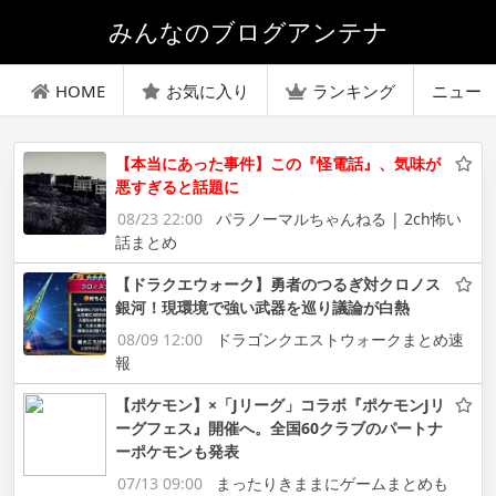
みんなのブログアンテナ
HOME
お気に入り
ランキング
ニュー
【本当にあった事件】この『怪電話』、気味が
悪すぎると話題に
08/23 22:00
パラノーマルちゃんねる | 2ch怖い
話まとめ
【ドラクエウォーク】勇者のつるぎ対クロノス
銀河！現環境で強い武器を巡り議論が白熱
08/09 12:00
ドラゴンクエストウォークまとめ速
報
【ポケモン】×「Jリーグ」コラボ『ポケモンJリ
ーグフェス』開催へ。全国60クラブのパートナ
ーポケモンも発表
07/13 09:00
まったりきままにゲームまとめも