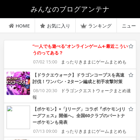
みんなのブログアンテナ
HOME
お気に入り
ランキング
ニュー
“一人でも遊べる”オンラインゲーム←最近こうい
うのってある？
07/02 15:00
まったりきままにゲームまとめも
【ドラクエウォーク】ドラゴンコープスを高速
討伐！ワンパン・2ターン編成と初手攻撃対策
08/10 20:30
ドラゴンクエストウォークまとめ速
報
【ポケモン】×「Jリーグ」コラボ『ポケモンJリ
ーグフェス』開催へ。全国60クラブのパートナ
ーポケモンも発表
07/13 09:00
まったりきままにゲームまとめも