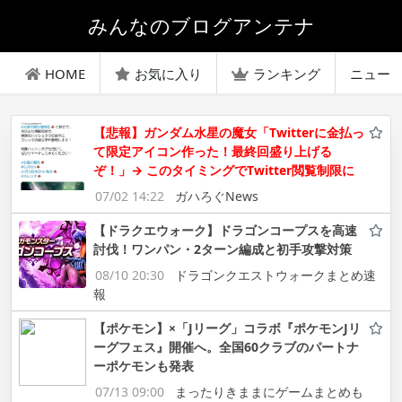
みんなのブログアンテナ
HOME
お気に入り
ランキング
ニュー
【悲報】ガンダム水星の魔女「Twitterに金払っ
て限定アイコン作った！最終回盛り上げる
ぞ！」→ このタイミングでTwitter閲覧制限に
07/02 14:22
ガハろぐNews
【ドラクエウォーク】ドラゴンコープスを高速
討伐！ワンパン・2ターン編成と初手攻撃対策
08/10 20:30
ドラゴンクエストウォークまとめ速
報
【ポケモン】×「Jリーグ」コラボ『ポケモンJリ
ーグフェス』開催へ。全国60クラブのパートナ
ーポケモンも発表
07/13 09:00
まったりきままにゲームまとめも