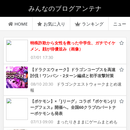
みんなのブログアンテナ
HOME
お気に入り
ランキング
ニュー
特殊詐欺から女性を救った中学生、ガチでイケ
メン。顔が俳優並み（画像）
07/01 17:30
【ドラクエウォーク】ドラゴンコープスを高速
討伐！ワンパン・2ターン編成と初手攻撃対策
08/10 20:30
ドラゴンクエストウォークまとめ速
報
【ポケモン】×「Jリーグ」コラボ『ポケモンJリ
ーグフェス』開催へ。全国60クラブのパートナ
ーポケモンも発表
07/13 09:00
まったりきままにゲームまとめも