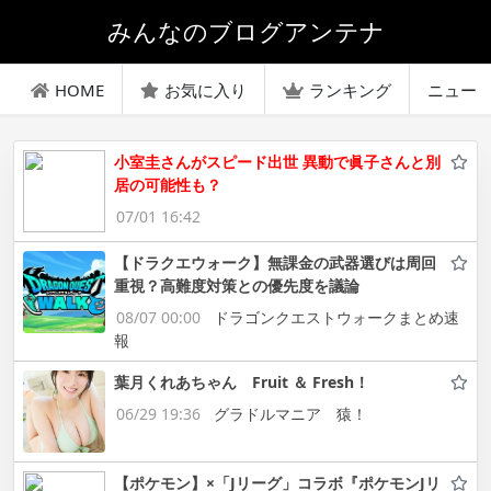
みんなのブログアンテナ
HOME
お気に入り
ランキング
ニュー
小室圭さんがスピード出世 異動で眞子さんと別
居の可能性も？
07/01 16:42
【ドラクエウォーク】無課金の武器選びは周回
重視？高難度対策との優先度を議論
08/07 00:00
ドラゴンクエストウォークまとめ速
報
葉月くれあちゃん Fruit ＆ Fresh！
06/29 19:36
グラドルマニア 猿！
【ポケモン】×「Jリーグ」コラボ『ポケモンJリ