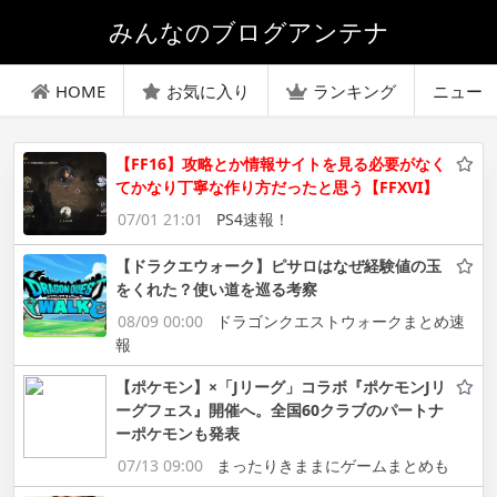
みんなのブログアンテナ
HOME
お気に入り
ランキング
ニュー
【FF16】攻略とか情報サイトを見る必要がなく
てかなり丁寧な作り方だったと思う【FFXVI】
07/01 21:01
PS4速報！
【ドラクエウォーク】ピサロはなぜ経験値の玉
をくれた？使い道を巡る考察
08/09 00:00
ドラゴンクエストウォークまとめ速
報
【ポケモン】×「Jリーグ」コラボ『ポケモンJリ
ーグフェス』開催へ。全国60クラブのパートナ
ーポケモンも発表
07/13 09:00
まったりきままにゲームまとめも