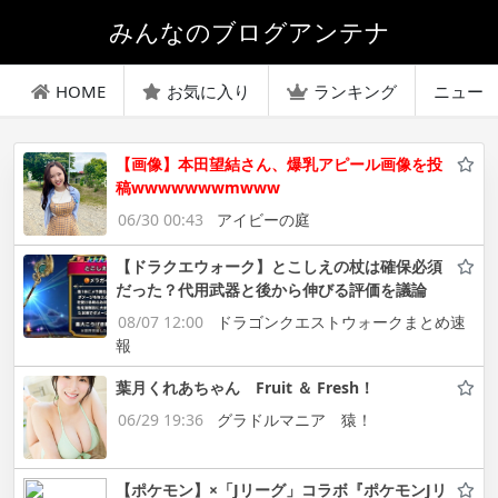
みんなのブログアンテナ
HOME
お気に入り
ランキング
ニュー
【画像】本田望結さん、爆乳アピール画像を投
稿wwwwwwwmwww
06/30 00:43
アイビーの庭
【ドラクエウォーク】とこしえの杖は確保必須
だった？代用武器と後から伸びる評価を議論
08/07 12:00
ドラゴンクエストウォークまとめ速
報
葉月くれあちゃん Fruit ＆ Fresh！
06/29 19:36
グラドルマニア 猿！
【ポケモン】×「Jリーグ」コラボ『ポケモンJリ