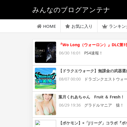
みんなのブログアンテナ
HOME
お気に入り
ランキン
『Wo Long（ウォーロン）』DL
06/30 16:01
PS4速報！
【ドラクエウォーク】無課金の武器選
08/07 00:00
ドラゴンクエストウォ
葉月くれあちゃん Fruit ＆ Fresh！
06/29 19:36
グラドルマニア 猿！
【ポケモン】×「Jリーグ」コラボ『ポ