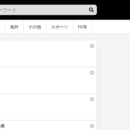
画
海外
その他
スポーツ
FX等
グラビア
オ
発表