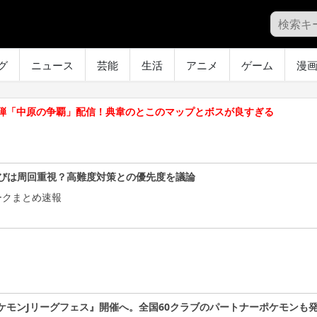
グ
ニュース
芸能
生活
アニメ
ゲーム
漫
C第1弾「中原の争覇」配信！典韋のとこのマップとボスが良すぎる
びは周回重視？高難度対策との優先度を議論
ークまとめ速報
ケモンJリーグフェス』開催へ。全国60クラブのパートナーポケモンも