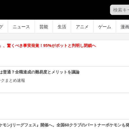
グ
ニュース
芸能
生活
アニメ
ゲーム
漫
RL」、驚くべき事実発覚！95%がボットと判明し閉鎖へ
は普通？全職達成の難易度とメリットを議論
ークまとめ速報
ケモンJリーグフェス』開催へ。全国60クラブのパートナーポケモンも