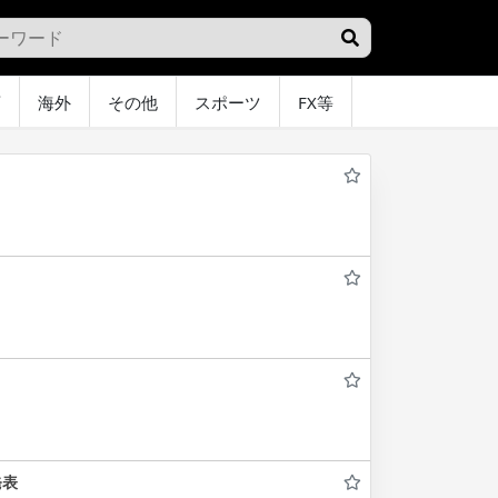
画
海外
その他
スポーツ
FX等
グラビア
オ
発表