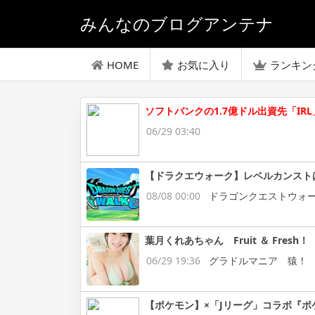
みんなのブログアンテナ
HOME
お気に入り
ランキン
ソフトバンクの1.7億ドル出資先「I
06/29 03:40
【ドラクエウォーク】レベルカンスト
08/08 00:00
ドラゴンクエストウォ
葉月くれあちゃん Fruit ＆ Fresh！
06/29 19:36
グラドルマニア 猿！
【ポケモン】×「Jリーグ」コラボ『ポ