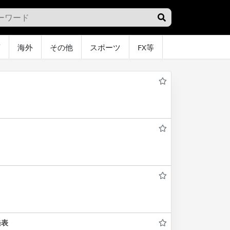
画
海外
その他
スポーツ
FX等
グラビア
オ
発表