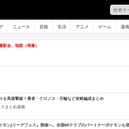
グ
ニュース
芸能
生活
アニメ
ゲーム
漫
撮影会、地獄（画像）
スを高速撃破！勇者・クロノス・月輪など攻略編成まとめ
ークまとめ速報
ケモンJリーグフェス』開催へ。全国60クラブのパートナーポケモンも