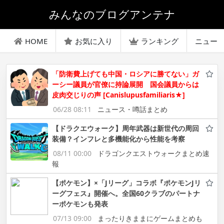
みんなのブログアンテナ
HOME
お気に入り
ランキング
ニュー
「防衛費上げても中国・ロシアに勝てない」ガ
ーシー議員が官僚に持論展開 国会議員からは
皮肉交じりの声 [Canislupusfamiliaris★]
06/28 08:11
ニュース・噂話まとめ
【ドラクエウォーク】周年武器は新世代の周回
装備？インフレと多機能化から性能を考察
08/11 00:00
ドラゴンクエストウォークまとめ速
報
【ポケモン】×「Jリーグ」コラボ『ポケモンJリ
ーグフェス』開催へ。全国60クラブのパートナ
ーポケモンも発表
07/13 09:00
まったりきままにゲームまとめも