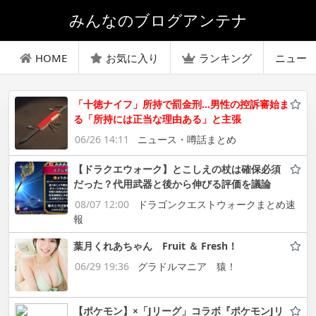
みんなのブログアンテナ
HOME
お気に入り
ランキング
ニュー
「十徳ナイフ」所持で罰金刑…男性の控訴審始ま
る「所持には正当な理由ある」と主張
06/26 14:11
ニュース・噂話まとめ
【ドラクエウォーク】とこしえの杖は確保必須
だった？代用武器と後から伸びる評価を議論
08/07 12:00
ドラゴンクエストウォークまとめ速
報
葉月くれあちゃん Fruit ＆ Fresh！
06/29 19:36
グラドルマニア 猿！
【ポケモン】×「Jリーグ」コラボ『ポケモンJリ