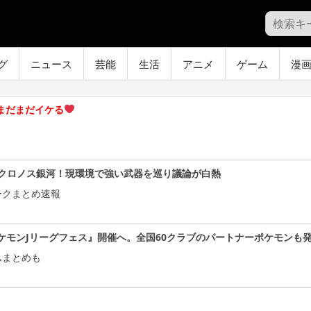
グ
ニュース
芸能
生活
アニメ
ゲーム
漫
、まだまだイケる
クロノス銀河！現環境で強い武器を巡り議論が白熱
ークまとめ速報
ケモンJリーグフェス』開催へ。全国60クラブのパートナーポケモンも
ムまとめも