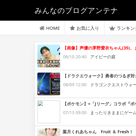
みんなのブログアンテナ
HOME
お気に入り
ランキン
【画像】声優の茅野愛衣ちゃん(35)
06/10 20:40
アイビーの庭
【ドラクエウォーク】勇者のつるぎ対
08/09 12:00
ドラゴンクエストウォ
【ポケモン】×「Jリーグ」コラボ『ポ
07/13 09:00
まったりきままにゲー
葉月くれあちゃん Fruit ＆ Fresh！