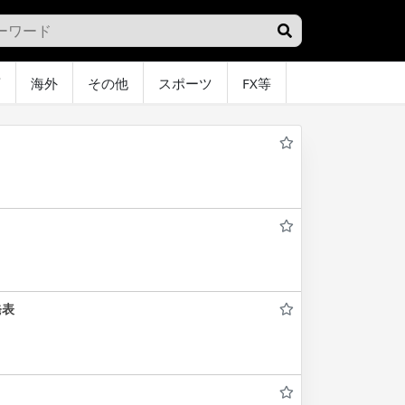
画
海外
その他
スポーツ
FX等
グラビア
オ
発表