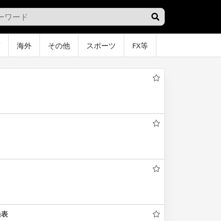
画
海外
その他
スポーツ
FX等
グラビア
オ
発表