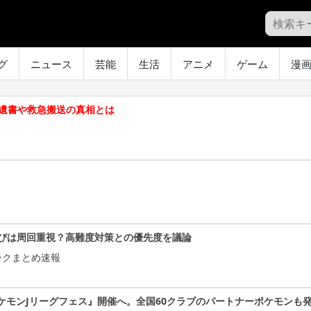
グ
ニュース
芸能
生活
アニメ
ゲーム
漫
 遺書や救急搬送の真相とは
びは周回重視？高難度対策との優先度を議論
ークまとめ速報
ケモンJリーグフェス』開催へ。全国60クラブのパートナーポケモンも