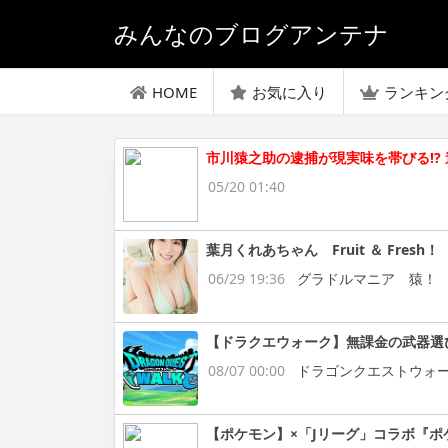
みんなのブログアンテナ
HOME
お気に入り
ランキン
市川猿之助の逮捕が現実味を帯びる!?
05/20 01:40
葉月くれあちゃん Fruit ＆ Fresh！
06/29 19:36
グラドルマニア 猿！
【ドラクエウォーク】無課金の武器選
08/07 00:00
ドラゴンクエストウォ
【ポケモン】×「Jリーグ」コラボ『ポ