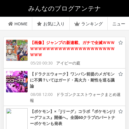
みんなのブログアンテナ
HOME
お気に入り
ランキング
ニュー
【画像】ジャンプの新連載、ガチで全滅ＷＷＷ
ＷＷＷＷＷＷＷＷＷＷＷＷＷＷＷＷＷＷＷＷＷ
ＷＷＷ
05/20 00:30
アイビーの庭
【ドラクエウォーク】ワンパン前提のメガモン
に不満？いてはガード・高火力・耐性を巡る議
論
08/08 12:00
ドラゴンクエストウォークまとめ速
報
【ポケモン】×「Jリーグ」コラボ『ポケモンJリ
ーグフェス』開催へ。全国60クラブのパートナ
ーポケモンも発表