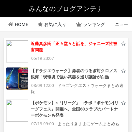
みんなのブログアンテナ
HOME
お気に入り
ランキング
ニュー
近藤真彦氏「正々堂々と話を」ジャニーズ性被
害問題
05/19 23:07
【ドラクエウォーク】勇者のつるぎ対クロノス
銀河！現環境で強い武器を巡り議論が白熱
08/09 12:00
ドラゴンクエストウォークまとめ速
報
【ポケモン】×「Jリーグ」コラボ『ポケモンJリ
ーグフェス』開催へ。全国60クラブのパートナ
ーポケモンも発表
07/13 09:00
まったりきままにゲームまとめも