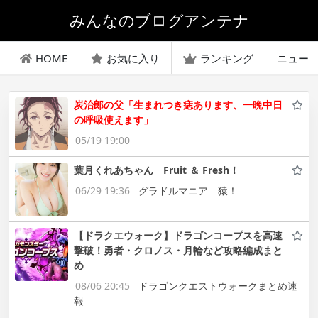
みんなのブログアンテナ
HOME
お気に入り
ランキング
ニュー
炭治郎の父「生まれつき痣あります、一晩中日
の呼吸使えます」
05/19 19:00
葉月くれあちゃん Fruit ＆ Fresh！
06/29 19:36
グラドルマニア 猿！
【ドラクエウォーク】ドラゴンコープスを高速
撃破！勇者・クロノス・月輪など攻略編成まと
め
08/06 20:45
ドラゴンクエストウォークまとめ速
報