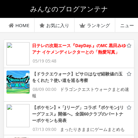
みんなのブログアンテナ
HOME
お気に入り
ランキング
ニュー
日テレの次期エース『DayDay.』のMC 黒田みゆ
アナ イケメンディレクターとの「熱愛写真」
05/19 05:48
【ドラクエウォーク】ピサロはなぜ経験値の玉
をくれた？使い道を巡る考察
08/09 00:00
ドラゴンクエストウォークまとめ速
報
【ポケモン】×「Jリーグ」コラボ『ポケモンJリ
ーグフェス』開催へ。全国60クラブのパートナ
ーポケモンも発表
07/13 09:00
まったりきままにゲームまとめも