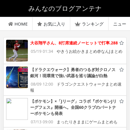
みんなのブログアンテナ
HOME
お気に入り
ランキング
ニュー
大谷翔平さん、8打席連続ノーヒットで打率.288
05/19 01:34
やきうお絵かきまとめ@なんJまとめ
【ドラクエウォーク】勇者のつるぎ対クロノス
銀河！現環境で強い武器を巡り議論が白熱
08/09 12:00
ドラゴンクエストウォークまとめ速
報
【ポケモン】×「Jリーグ」コラボ『ポケモンJリ
ーグフェス』開催へ。全国60クラブのパートナ
ーポケモンも発表
07/13 09:00
まったりきままにゲームまとめも