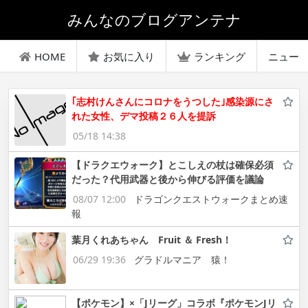
みんなのブログアンテナ
HOME
お気に入り
ランキング
ニュー
｢志村けんさんにコロナをうつした｣感染源にさ
れた女性、デマ投稿２６人を提訴
05/18 14:38
【ドラクエウォーク】とこしえの杖は確保必須
だった？代用武器と後から伸びる評価を議論
08/07 12:00
ドラゴンクエストウォークまとめ速
報
葉月くれあちゃん Fruit ＆ Fresh！
06/29 19:36
グラドルマニア 猿！
【ポケモン】×「Jリーグ」コラボ『ポケモンJリ