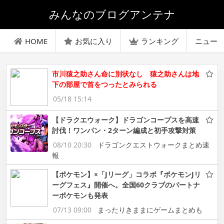
みんなのブログアンテナ
HOME
お気に入り
ランキング
ニュー
市川猿之助さん命に別状なし 猿之助さんは地
下の部屋で首をつったとみられる
05/18 15:14
【ドラクエウォーク】ドラゴンコープスを高速
討伐！ワンパン・2ターン編成と初手攻撃対策
08/10 20:30
ドラゴンクエストウォークまとめ速
報
【ポケモン】×「Jリーグ」コラボ『ポケモンJリ
ーグフェス』開催へ。全国60クラブのパートナ
ーポケモンも発表
07/13 09:00
まったりきままにゲームまとめも