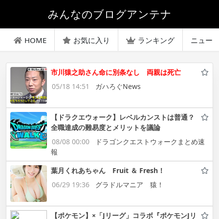
みんなのブログアンテナ
HOME
お気に入り
ランキング
ニュー
市川猿之助さん命に別条なし 両親は死亡
05/18 14:51
ガハろぐNews
【ドラクエウォーク】レベルカンストは普通？
全職達成の難易度とメリットを議論
08/08 00:00
ドラゴンクエストウォークまとめ速
報
葉月くれあちゃん Fruit ＆ Fresh！
06/29 19:36
グラドルマニア 猿！
【ポケモン】×「Jリーグ」コラボ『ポケモンJリ