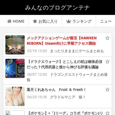
みんなのブログアンテナ
HOME
お気に入り
ランキング
ニュー
メックアクションゲームが復活【HAWKEN
REBORN】Steam向けに早期アクセス開始
05/18 15:00
まったりきままにゲームまとめも
【ドラクエウォーク】とこしえの杖は確保必須
だった？代用武器と後から伸びる評価を議論
08/07 12:00
ドラゴンクエストウォークまとめ速
報
葉月くれあちゃん Fruit ＆ Fresh！
06/29 19:36
グラドルマニア 猿！
【ポケモン】×「Jリーグ」コラボ『ポケモンJリ