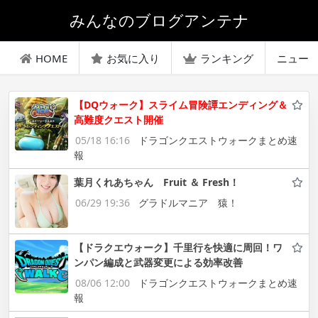
みんなのブログアンテナ
HOME
お気に入り
ランキング
ニュー
【DQウォーク】スライム冒険譚エンディング＆
高難度クエスト開催
05/18 16:16
ドラゴンクエストウォークまとめ速
報
葉月くれあちゃん Fruit ＆ Fresh！
06/29 19:36
グラドルマニア 猿！
【ドラクエウォーク】千里行を快適に周回！ワ
ンパン編成と武器変更による効率改善
08/06 12:00
ドラゴンクエストウォークまとめ速
報