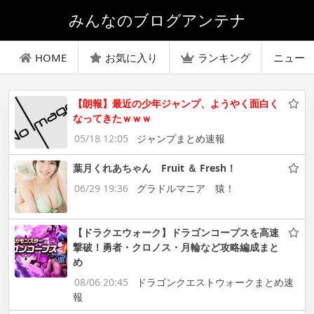
みんなのブログアンテナ
HOME
お気に入り
ランキング
ニュー
【朗報】最近の少年ジャンプ、ようやく面白く
なってきたｗｗｗ
05/18 12:05
ジャンプまとめ速報
葉月くれあちゃん Fruit ＆ Fresh！
06/29 19:36
グラドルマニア 猿！
【ドラクエウォーク】ドラゴンコープスを高速
撃破！勇者・クロノス・月輪など攻略編成まと
め
08/06 20:45
ドラゴンクエストウォークまとめ速
報