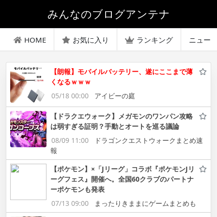
みんなのブログアンテナ
HOME
お気に入り
ランキング
ニュー
【朗報】モバイルバッテリー、遂にここまで薄
くなるｗｗｗ
05/18 00:00
アイビーの庭
【ドラクエウォーク】メガモンのワンパン攻略
は弱すぎる証明？手動とオートを巡る議論
08/09 11:00
ドラゴンクエストウォークまとめ速
報
【ポケモン】×「Jリーグ」コラボ『ポケモンJリ
ーグフェス』開催へ。全国60クラブのパートナ
ーポケモンも発表
07/13 09:00
まったりきままにゲームまとめも