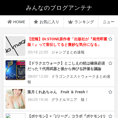
みんなのブログアンテナ
HOME
お気に入り
ランキング
ニュー
【悲報】Dr.STONE原作者「出版社が『発売即重
版！』って宣伝してると微妙な気分になる」
05/18 22:05
ジャンプまとめ速報
【ドラクエウォーク】とこしえの杖は確保必須
だった？代用武器と後から伸びる評価を議論
08/07 12:00
ドラゴンクエストウォークまとめ速
報
葉月くれあちゃん Fruit ＆ Fresh！
06/29 19:36
グラドルマニア 猿！
【ポケモン】×「Jリーグ」コラボ『ポケモンJリ