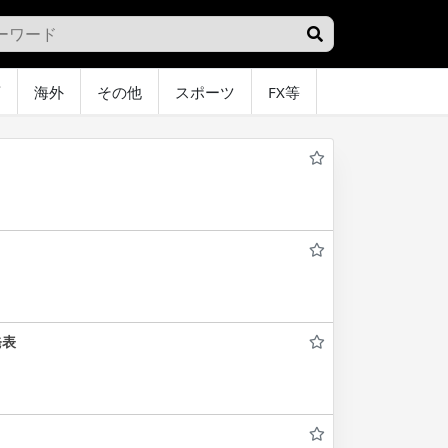
画
海外
その他
スポーツ
FX等
グラビア
オ
発表