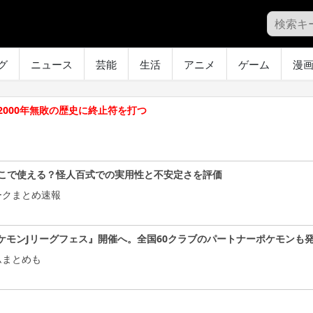
グ
ニュース
芸能
生活
アニメ
ゲーム
漫
000年無敗の歴史に終止符を打つ
こで使える？怪人百式での実用性と不安定さを評価
ークまとめ速報
ケモンJリーグフェス』開催へ。全国60クラブのパートナーポケモンも
ムまとめも