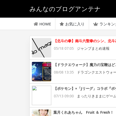
みんなのブログアンテナ
HOME
お気に入り
ランキン
【北斗の拳】南斗六聖拳のシン、北斗2
05/18 07:05
ジャンプまとめ速報
【ドラクエウォーク】魔力の宝鞭はど
08/08 13:35
ドラゴンクエストウォ
【ポケモン】×「Jリーグ」コラボ『ポ
07/13 09:00
まったりきままにゲー
葉月くれあちゃん Fruit ＆ Fresh！