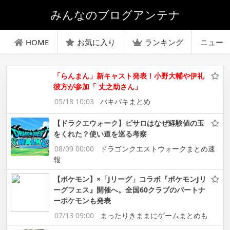
みんなのブログアンテナ
HOME
お気に入り
ランキング
ニュー
「らんまん」新キャスト発表！小野大輔や伊礼
彼方が参加「 丈之助さん」
05/18 10:03
バキバキまとめ
【ドラクエウォーク】ピサロはなぜ経験値の玉
をくれた？使い道を巡る考察
08/09 00:00
ドラゴンクエストウォークまとめ速
報
【ポケモン】×「Jリーグ」コラボ『ポケモンJリ
ーグフェス』開催へ。全国60クラブのパートナ
ーポケモンも発表
07/13 09:00
まったりきままにゲームまとめも