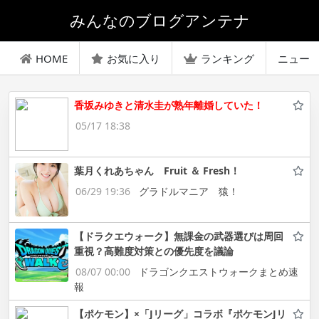
みんなのブログアンテナ
HOME
お気に入り
ランキング
ニュー
香坂みゆきと清水圭が熟年離婚していた！
05/17 18:38
葉月くれあちゃん Fruit ＆ Fresh！
06/29 19:36
グラドルマニア 猿！
【ドラクエウォーク】無課金の武器選びは周回
重視？高難度対策との優先度を議論
08/07 00:00
ドラゴンクエストウォークまとめ速
報
【ポケモン】×「Jリーグ」コラボ『ポケモンJリ