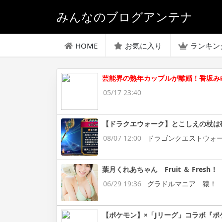
みんなのブログアンテナ
HOME
お気に入り
ランキン
芸能界の熟年カップルが離婚！香坂み
05/17 23:40
【ドラクエウォーク】とこしえの杖は
08/07 12:00
ドラゴンクエストウォ
葉月くれあちゃん Fruit ＆ Fresh！
06/29 19:36
グラドルマニア 猿！
【ポケモン】×「Jリーグ」コラボ『ポ