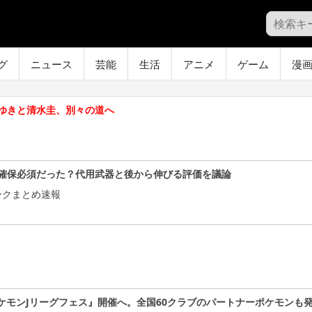
グ
ニュース
芸能
生活
アニメ
ゲーム
漫
ゆきと清水圭、別々の道へ
確保必須だった？代用武器と後から伸びる評価を議論
ークまとめ速報
ケモンJリーグフェス』開催へ。全国60クラブのパートナーポケモンも