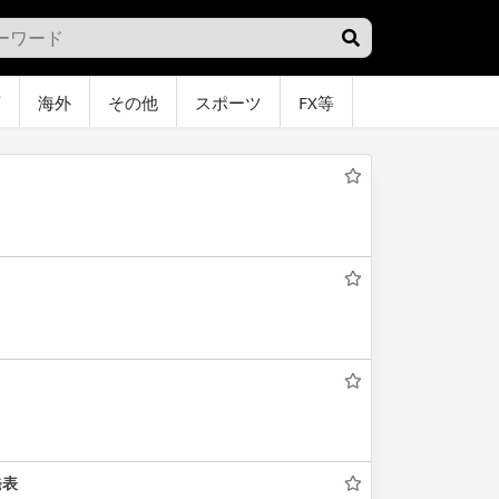
画
海外
その他
スポーツ
FX等
グラビア
オ
発表