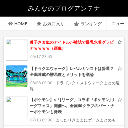
みんなのブログアンテナ
HOME
お気に入り
ランキング
ニュー
眞子さま似のアイドルが雑誌で爆乳水着グラビ
アｗｗｗｗ（画像）
05/17 23:45
【ドラクエウォーク】レベルカンストは普通？
全職達成の難易度とメリットを議論
08/08 00:00
ドラゴンクエストウォークまとめ速
報
【ポケモン】×「Jリーグ」コラボ『ポケモンJリ
ーグフェス』開催へ。全国60クラブのパートナ
ーポケモンも発表
07/13 09:00
まったりきままにゲームまとめも