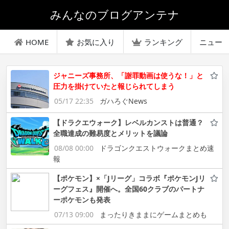
みんなのブログアンテナ
HOME
お気に入り
ランキング
ニュー
ジャニーズ事務所、「謝罪動画は使うな！」と
圧力を掛けていたと報じられてしまう
05/17 22:35
ガハろぐNews
【ドラクエウォーク】レベルカンストは普通？
全職達成の難易度とメリットを議論
08/08 00:00
ドラゴンクエストウォークまとめ速
報
【ポケモン】×「Jリーグ」コラボ『ポケモンJリ
ーグフェス』開催へ。全国60クラブのパートナ
ーポケモンも発表
07/13 09:00
まったりきままにゲームまとめも