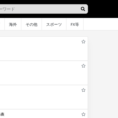
画
海外
その他
スポーツ
FX等
グラビア
オ
発表