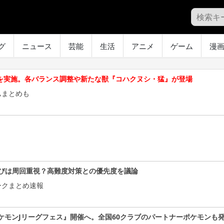
グ
ニュース
芸能
生活
アニメ
ゲーム
漫
デートを実施。各バランス調整や新たな獣『コハクヌシ・猛』が登場
ムまとめも
びは周回重視？高難度対策との優先度を議論
ークまとめ速報
ケモンJリーグフェス』開催へ。全国60クラブのパートナーポケモンも