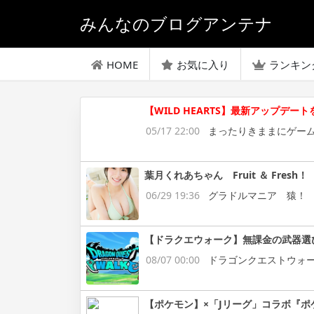
みんなのブログアンテナ
HOME
お気に入り
ランキン
【WILD HEARTS】最新アップ
05/17 22:00
まったりきままにゲー
葉月くれあちゃん Fruit ＆ Fresh！
06/29 19:36
グラドルマニア 猿！
【ドラクエウォーク】無課金の武器選
08/07 00:00
ドラゴンクエストウォ
【ポケモン】×「Jリーグ」コラボ『ポ