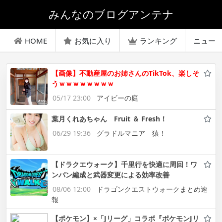
みんなのブログアンテナ
HOME
お気に入り
ランキング
ニュー
【画像】不動産屋のお姉さんのTikTok、楽しそ
うｗｗｗｗｗｗｗｗ
05/17 23:00
アイビーの庭
葉月くれあちゃん Fruit ＆ Fresh！
06/29 19:36
グラドルマニア 猿！
【ドラクエウォーク】千里行を快適に周回！ワ
ンパン編成と武器変更による効率改善
08/06 12:00
ドラゴンクエストウォークまとめ速
報
【ポケモン】×「Jリーグ」コラボ『ポケモンJリ