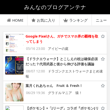
みんなのブログアンテナ
HOME
お気に入り
ランキング
ニュー
Google Pixelさん、ガチでスマホ界の覇権を取
ってしまう
05/16 23:00
アイビーの庭
【ドラクエウォーク】とこしえの杖は確保必須
だった？代用武器と後から伸びる評価を議論
08/07 12:00
ドラゴンクエストウォークまとめ速
報
葉月くれあちゃん Fruit ＆ Fresh！
06/29 19:36
グラドルマニア 猿！
【ポケモン】×「Jリーグ」コラボ『ポケモンJリ