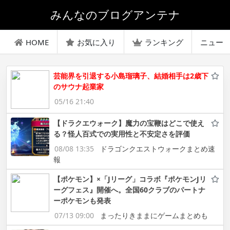
みんなのブログアンテナ
HOME
お気に入り
ランキング
ニュー
芸能界を引退する小島瑠璃子、結婚相手は2歳下
のサウナ起業家
05/16 21:40
【ドラクエウォーク】魔力の宝鞭はどこで使え
る？怪人百式での実用性と不安定さを評価
08/08 13:35
ドラゴンクエストウォークまとめ速
報
【ポケモン】×「Jリーグ」コラボ『ポケモンJリ
ーグフェス』開催へ。全国60クラブのパートナ
ーポケモンも発表
07/13 09:00
まったりきままにゲームまとめも