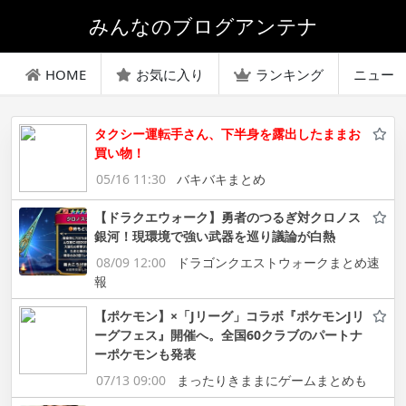
みんなのブログアンテナ
HOME
お気に入り
ランキング
ニュー
タクシー運転手さん、下半身を露出したままお
買い物！
05/16 11:30
バキバキまとめ
【ドラクエウォーク】勇者のつるぎ対クロノス
銀河！現環境で強い武器を巡り議論が白熱
08/09 12:00
ドラゴンクエストウォークまとめ速
報
【ポケモン】×「Jリーグ」コラボ『ポケモンJリ
ーグフェス』開催へ。全国60クラブのパートナ
ーポケモンも発表
07/13 09:00
まったりきままにゲームまとめも