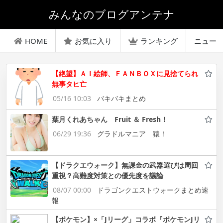
みんなのブログアンテナ
HOME
お気に入り
ランキング
ニュー
【絶望】ＡＩ絵師、ＦＡＮＢＯＸに見捨てられ
無事タヒ亡
05/16 10:03
バキバキまとめ
葉月くれあちゃん Fruit ＆ Fresh！
06/29 19:36
グラドルマニア 猿！
【ドラクエウォーク】無課金の武器選びは周回
重視？高難度対策との優先度を議論
08/07 00:00
ドラゴンクエストウォークまとめ速
報
【ポケモン】×「Jリーグ」コラボ『ポケモンJリ