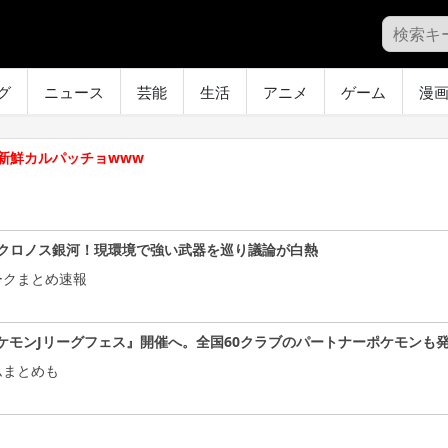
グ
ニュース
芸能
生活
アニメ
ゲーム
漫
新鮮カルパッチョwww
クロノス銀河！現環境で強い武器を巡り議論が白熱
ークまとめ速報
ケモンJリーグフェス』開催へ。全国60クラブのパートナーポケモンも
ムまとめも