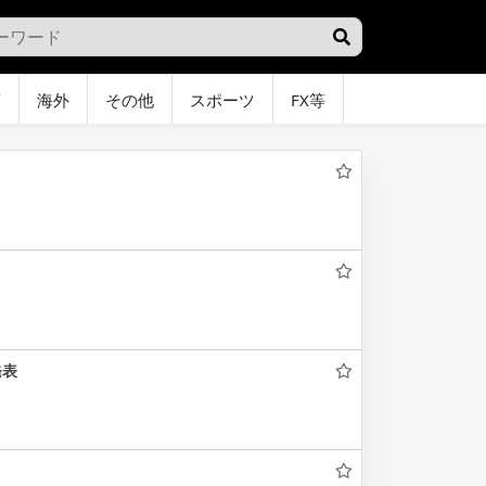
画
海外
その他
スポーツ
FX等
グラビア
オ
発表