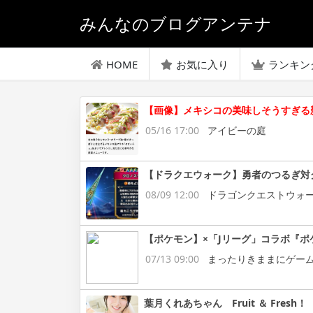
みんなのブログアンテナ
HOME
お気に入り
ランキン
【画像】メキシコの美味しそうすぎる
05/16 17:00
アイビーの庭
【ドラクエウォーク】勇者のつるぎ対
08/09 12:00
ドラゴンクエストウォ
【ポケモン】×「Jリーグ」コラボ『ポ
07/13 09:00
まったりきままにゲー
葉月くれあちゃん Fruit ＆ Fresh！