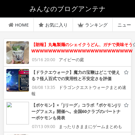
みんなのブログアンテナ
HOME
お気に入り
ランキング
ニュー
【朗報】丸亀製麺のシェイクうどん、ガチで美味そう
WWWWWWWWWWWWWWWWWWWWWWWW
05/16 20:00
アイビーの庭
【ドラクエウォーク】魔力の宝鞭はどこで使え
る？怪人百式での実用性と不安定さを評価
08/08 13:35
ドラゴンクエストウォークまとめ速
報
【ポケモン】×「Jリーグ」コラボ『ポケモンJリ
ーグフェス』開催へ。全国60クラブのパートナ
ーポケモンも発表
07/13 09:00
まったりきままにゲームまとめも