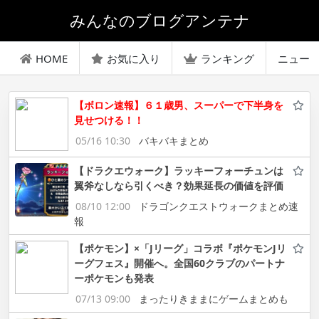
みんなのブログアンテナ
HOME
お気に入り
ランキング
ニュー
【ボロン速報】６１歳男、スーパーで下半身を
見せつける！！
05/16 10:30
バキバキまとめ
【ドラクエウォーク】ラッキーフォーチュンは
翼斧なしなら引くべき？効果延長の価値を評価
08/10 12:00
ドラゴンクエストウォークまとめ速
報
【ポケモン】×「Jリーグ」コラボ『ポケモンJリ
ーグフェス』開催へ。全国60クラブのパートナ
ーポケモンも発表
07/13 09:00
まったりきままにゲームまとめも